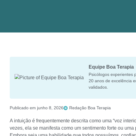
Equipe Boa Terapia
Psicólogos experientes p
20 anos de excelência e
validados.
Publicado em
junho 8, 2026
Redação Boa Terapia
A intuição é frequentemente descrita como uma “voz inter
vezes, ela se manifesta como um sentimento forte ou uma
Embora seja uma habilidade que todos possuímos, confiar 