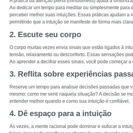
A prática da atenção plena (mindfulness) ajuda a sintoniz
Ao dedicar um tempo para meditar ou simplesmente para 
perceber melhor suas intuições. Essas práticas ajudam a r
permitindo que a intuição se manifeste de forma mais clara
2. Escute seu corpo
O corpo muitas vezes envia sinais que estão ligados à intu
tensão, relaxamento ou desconforto. Essas sensações pod
Ao aprender a decifrar esses sinais, você pode começar a c
3. Reflita sobre experiências pas
Reserve um tempo para analisar decisões passadas que vo
mesmo: como me senti naquela situação? A decisão se mos
entender melhor quando e como sua intuição é confiável.
4. Dê espaço para a intuição
Às vezes, a mente racional pode dominar e sufocar a intui