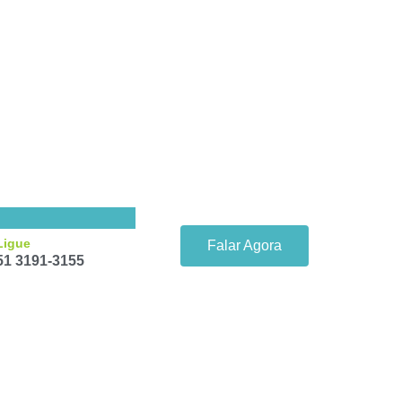
Ligue
Falar Agora
51 3191-3155